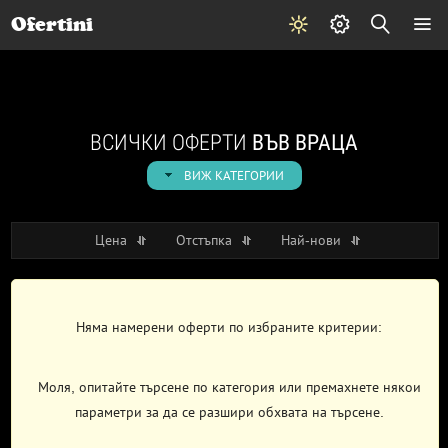
Почивки
Стоки
В града
Всички оферти
Ofertini
ВСИЧКИ ОФЕРТИ
ВЪВ ВРАЦА
ВИЖ КАТЕГОРИИ
Цена
Отстъпка
Най-нови
Няма намерени оферти по избраните критерии:
Моля, опитайте търсене по категория или премахнете някои
параметри за да се разшири обхвата на търсене.