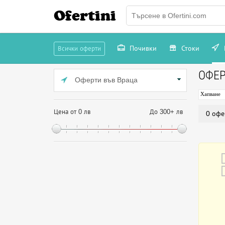
Ofertini
Почивки
Стоки
Всички оферти
ОФЕР
Оферти във Враца
Хапване
Цена от 0 лв
До 300+ лв
0 офе