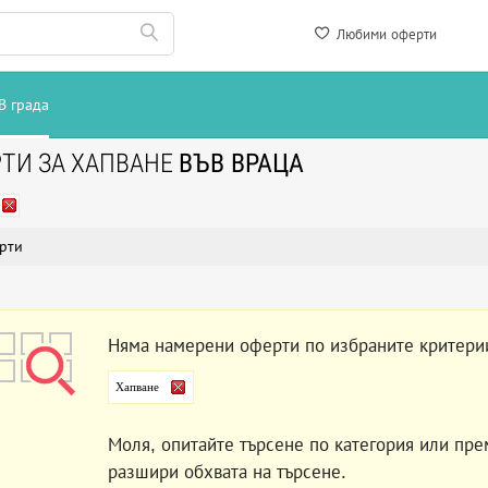
Любими оферти
В града
ТИ ЗА ХАПВАНЕ
ВЪВ ВРАЦА
рти
Няма намерени оферти по избраните критери
Хапване
Моля, опитайте търсене по категория или пре
разшири обхвата на търсене.