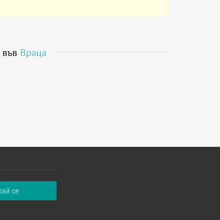
я във
Враца