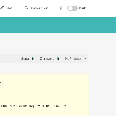
Блог
Връзка с нас
Dark
Цена
Отстъпка
Най-нови
и:
махнете някои параметри за да се