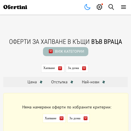
Почивки
Стоки
В града
Всички оферти
Ofertini
ОФЕРТИ ЗА ХАПВАНЕ В КЪЩИ
ВЪВ ВРАЦА
ВИЖ КАТЕГОРИИ
Хапване
За дома
Цена
Отстъпка
Най-нови
Няма намерени оферти по избраните критерии:
Хапване
За дома