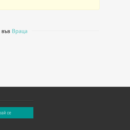
я във
Враца