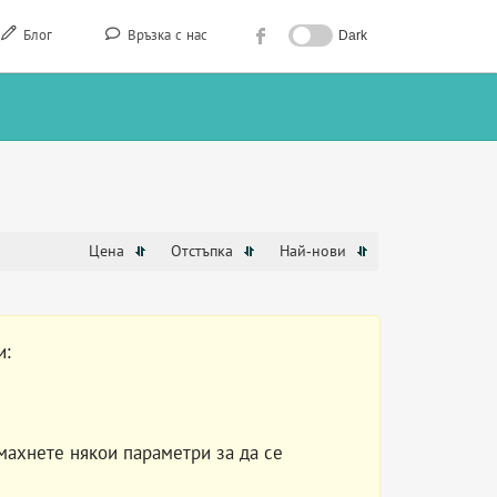
Блог
Връзка с нас
Dark
Цена
Отстъпка
Най-нови
и:
махнете някои параметри за да се