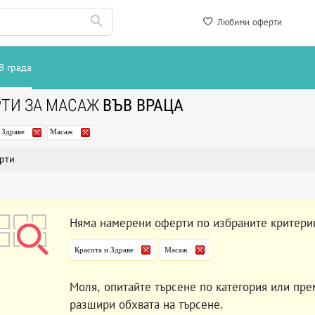
Любими оферти
В града
РТИ ЗА МАСАЖ
ВЪВ ВРАЦА
 Здраве
Масаж
рти
Няма намерени оферти по избраните критери
Красота и Здраве
Масаж
Моля, опитайте търсене по категория или пре
разшири обхвата на търсене.