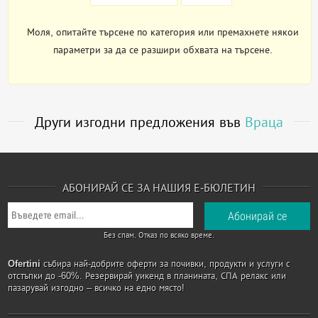
Моля, опитайте търсене по категория или премахнете някои
параметри за да се разшири обхвата на търсене.
Други изгодни предложения във
Враца
АБОНИРАЙ СЕ ЗА НАШИЯ Е-БЮЛЕТИН
Без спам. Отказ по всяко време.
Ofertini
събира най-добрите оферти за почивки, продукти и услуги с
отстъпки до -60%. Резервирай уикенд в планината, СПА релакс или
пазарувай изгодно – всичко на едно място!